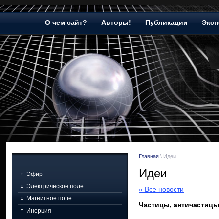
О чем сайт?
Авторы!
Публикации
Эксп
Главная
\ Идеи
Идеи
Эфир
Электрическое поле
« Все новости
Магнитное поле
Частицы, античастицы
Инерция