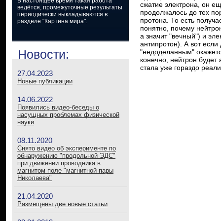
В настоящее время такая работа
сжатие электрона, он ещ
ведётся, промежуточные результаты
продолжалось до тех по
периодически выкладываются в
протона. То есть получа
разделе "Картина мира".
понятно, почему нейтро
а значит "вечный") и э
антипротон). А вот если
Новости:
"недоделанным" окажется
конечно, нейтрон будет
стала уже гораздо реали
27.04.2023
Новые публикации
14.06.2022
Появились видео-беседы о
насущных проблемах физической
науки
08.11.2020
Снято видео об эксперименте по
обнаружению "продольной ЭДС"
при движении проводника в
магнитом поле "магнитной пары
Николаева"
21.04.2020
Размещены две новые статьи