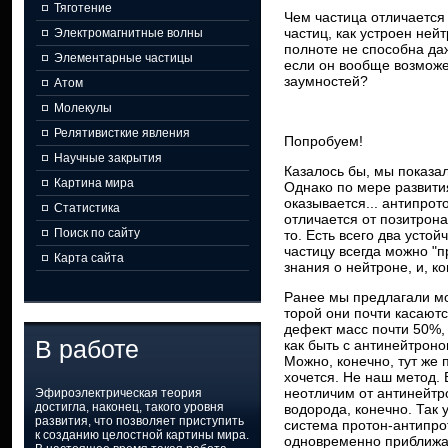
Тяготение
Чем частица отличается
частиц, как устроен ней
Электромагнитные волны
полноте не способна даж
Элементарные частицы
если он вообще возможен
заумностей?
Атом
Молекулы
Релятивисткие явления
Попробуем!
Научные закрытия
Казалось бы, мы показал
Картина мира
Однако по мере развити
оказывается... антипрот
Статистика
отличается от позитрона
Поиск по сайту
то. Есть всего два усто
частицу всегда можно "п
Карта сайта
знания о нейтроне, и, к
Ранее мы предлагали мо
торой они почти касаютс
дефект масс почти 50%,
В работе
как быть с антинейтроно
Можно, конечно, тут же 
хочется. Не наш метод. 
неотличим от антинейтро
Эфироэлектрическая теория
достигла, наконец, такого уровня
водорода, конечно. Так 
развития, что позволяет приступить
система протон-антипро
к созданию целостной картины мира.
одновременно приближал